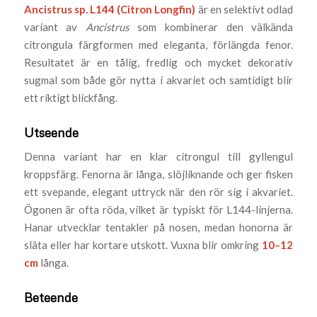
Ancistrus sp. L144 (Citron Longfin)
är en selektivt odlad
variant av
Ancistrus
som kombinerar den välkända
citrongula färgformen med eleganta, förlängda fenor.
Resultatet är en tålig, fredlig och mycket dekorativ
sugmal som både gör nytta i akvariet och samtidigt blir
ett riktigt blickfång.
Utseende
Denna variant har en klar citrongul till gyllengul
kroppsfärg. Fenorna är långa, slöjliknande och ger fisken
ett svepande, elegant uttryck när den rör sig i akvariet.
Ögonen är ofta röda, vilket är typiskt för L144-linjerna.
Hanar utvecklar tentakler på nosen, medan honorna är
släta eller har kortare utskott. Vuxna blir omkring
10–12
cm
långa.
Beteende