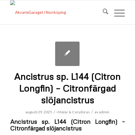
Ancistrus sp. L144 (Citron
Longfin) – Citronfärgad
slöjancistrus
/
/
augusti 29, 2025
i
Malar & Corydoras
av
admin
Ancistrus sp. L144 (Citron Longfin) –
Citronfärgad slöjancistrus