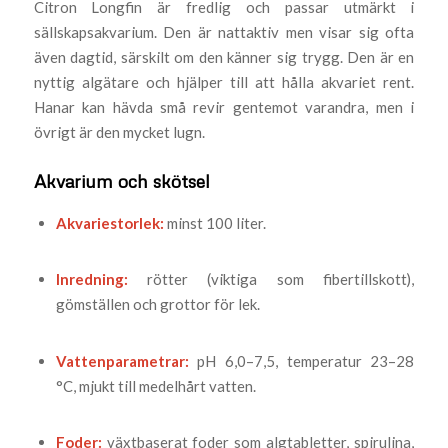
Citron Longfin är fredlig och passar utmärkt i
sällskapsakvarium. Den är nattaktiv men visar sig ofta
även dagtid, särskilt om den känner sig trygg. Den är en
nyttig algätare och hjälper till att hålla akvariet rent.
Hanar kan hävda små revir gentemot varandra, men i
övrigt är den mycket lugn.
Akvarium och skötsel
Akvariestorlek:
minst 100 liter.
Inredning:
rötter (viktiga som fibertillskott),
gömställen och grottor för lek.
Vattenparametrar:
pH 6,0–7,5, temperatur 23–28
°C, mjukt till medelhårt vatten.
Foder:
växtbaserat foder som algtabletter, spirulina,