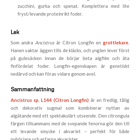
zucchini, gurka och spenat. Komplettera med lite
fryst/levande proteinrikt foder.
Lek
Som andra
Ancistrus
är Citron Longfin en
grottlekare
.
Hanen vaktar äggen tills de kläcks, och ynglen lever först
på gulesäcken innan de börjar beta algfilm och äta
finfördelat foder. Longfin-egenskapen är genetiskt
nedärvd och kan föras vidare genom avel.
Sammanfattning
Ancistrus sp. L144 (Citron Longfin)
är en fredlig, tålig
och dekorativ sugmal som kombinerar nyttan av
algätande med ett spektakulärt utseende. Den citrongula
färgen tillsammans med de svepande fenorna gör den till
ett levande smycke i akvariet – perfekt för både
nybörjare och erfarna akvarister.