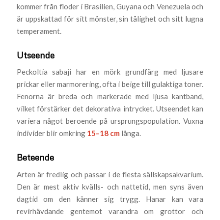
kommer från floder i Brasilien, Guyana och Venezuela och
är uppskattad för sitt mönster, sin tålighet och sitt lugna
temperament.
Utseende
Peckoltia sabaji har en mörk grundfärg med ljusare
prickar eller marmorering, ofta i beige till gulaktiga toner.
Fenorna är breda och markerade med ljusa kantband,
vilket förstärker det dekorativa intrycket. Utseendet kan
variera något beroende på ursprungspopulation. Vuxna
individer blir omkring
15–18 cm
långa.
Beteende
Arten är fredlig och passar i de flesta sällskapsakvarium.
Den är mest aktiv kvälls- och nattetid, men syns även
dagtid om den känner sig trygg. Hanar kan vara
revirhävdande gentemot varandra om grottor och