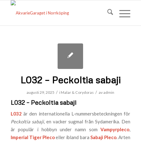
L032 – Peckoltia sabaji
/
/
augusti 29, 2025
i
Malar & Corydoras
av
admin
L032 – Peckoltia sabaji
L032
är den internationella L-nummersbeteckningen för
Peckoltia sabaji
, en vacker sugmal från Sydamerika. Den
är populär i hobbyn under namn som
Vampyrpleco
,
Imperial Tiger Pleco
eller ibland bara
Sabaji Pleco
. Arten