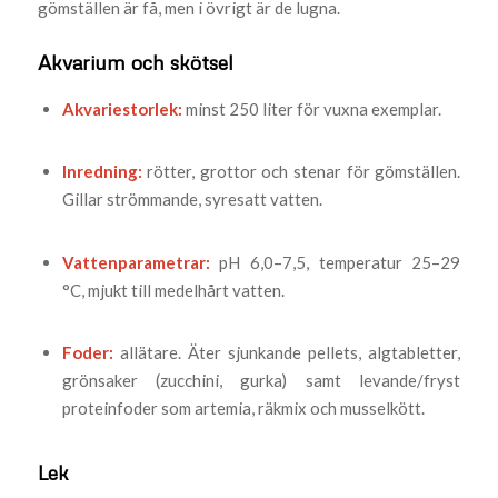
gömställen är få, men i övrigt är de lugna.
Akvarium och skötsel
Akvariestorlek:
minst 250 liter för vuxna exemplar.
Inredning:
rötter, grottor och stenar för gömställen.
Gillar strömmande, syresatt vatten.
Vattenparametrar:
pH 6,0–7,5, temperatur 25–29
°C, mjukt till medelhårt vatten.
Foder:
allätare. Äter sjunkande pellets, algtabletter,
grönsaker (zucchini, gurka) samt levande/fryst
proteinfoder som artemia, räkmix och musselkött.
Lek