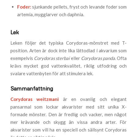
Foder:
sjunkande pellets, fryst och levande foder som
artemia, mygglarver och daphnia.
Lek
Leken följer det typiska Corydoras-mönstret med T-
position. Arten är dock inte lika lättodlad i akvarium som
exempelvis
Corydoras sterbai
eller
Corydoras panda
. Ofta
krävs mycket god vattenkvalitet, riklig utfodring och
svalare vattenbyten för att stimulera lek.
Sammanfattning
Corydoras weitzmani
är en ovanlig och elegant
pansarmal som lockar akvarister med sitt unika X-
formade mönster. Den är fredlig och vacker, men något
mer krävande och skygg än vissa andra arter. För
akvarister som vill ha en speciell och sällsynt Corydoras