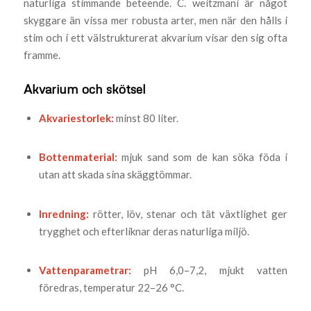
naturliga stimmande beteende. C. weitzmani är något
skyggare än vissa mer robusta arter, men när den hålls i
stim och i ett välstrukturerat akvarium visar den sig ofta
framme.
Akvarium och skötsel
Akvariestorlek:
minst 80 liter.
Bottenmaterial:
mjuk sand som de kan söka föda i
utan att skada sina skäggtömmar.
Inredning:
rötter, löv, stenar och tät växtlighet ger
trygghet och efterliknar deras naturliga miljö.
Vattenparametrar:
pH 6,0–7,2, mjukt vatten
föredras, temperatur 22–26 °C.