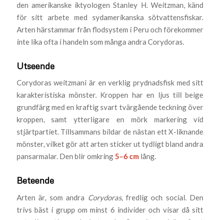
den amerikanske iktyologen Stanley H. Weitzman, känd
för sitt arbete med sydamerikanska sötvattensfiskar.
Arten härstammar från flodsystem i Peru och förekommer
inte lika ofta i handeln som många andra Corydoras.
Utseende
Corydoras weitzmani är en verklig prydnadsfisk med sitt
karakteristiska mönster. Kroppen har en ljus till beige
grundfärg med en kraftig svart tvärgående teckning över
kroppen, samt ytterligare en mörk markering vid
stjärtpartiet. Tillsammans bildar de nästan ett X-liknande
mönster, vilket gör att arten sticker ut tydligt bland andra
pansarmalar. Den blir omkring
5–6 cm
lång.
Beteende
Arten är, som andra
Corydoras
, fredlig och social. Den
trivs bäst i grupp om minst 6 individer och visar då sitt